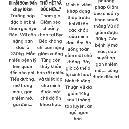
phương
đi nổi 50m đến
THỞ MỆT VÀ
Mình bị viêm
pháp Giảm
chạy 10km
DỐC NỮA..."
khớp dạng
béo chuẩn y
Trường hợp
Tham gia
thấp trước
khoa sau 6
đặc biệt khi
Giảm béo
khi đi tập
tháng Vũ đã
tham gia Bye
chuẩn y
các khớp
giảm được
Béo. Với cân
khoa tại Bye
của mình
30kg. Các
nặng ban
Béo không
đau lắm, ăn
bệnh lý mỡ
đầu là
chỉ cân nặng
uống toán
máu, cao
230kg. Mắc
giảm xuống
nằm một chỗ
huyết áp,
nhiều bệnh lý
Tùng còn
không. Bây
gan nhiễm
liên quan
thấy khỏe
giờ có thể đi
mỡ,… cũng
đến béo phì.
hơn rất nhiều
lại sinh hoạt
được điều trị.
Tiểu đường,
và thiết lập
bình thường.
mỡ trong
cho mình
Thuận Vũ đã
máu, gan
được một
giảm 14kg
nhiễm mỡ,
chế độ ăn
sau 1 tháng
gai đen…
khoa học.
tập luyện, ăn
ngủ ngon
hơn.