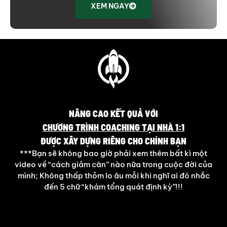
XEM NGAY
NÂNG CAO KẾT QUẢ VỚI
CHƯƠNG TRÌNH COACHING TẠI NHÀ 1:1
ĐƯỢC XÂY DỰNG RIÊNG CHO CHÍNH BẠN
***Bạn sẽ không bao giờ phải xem thêm bất kì một
video về “cách giảm cân” nào nữa trong cuộc đời của
mình; Không thấp thỏm lo âu mỗi khi nghĩ ai đó nhắc
đến 5 chữ “khám tổng quát định kỳ”!!!