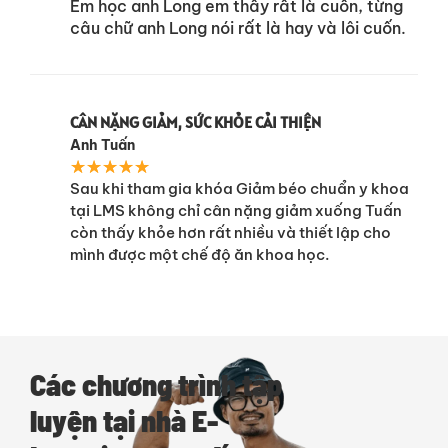
Em học anh Long em thấy rất là cuốn, từng
câu chữ anh Long nói rất là hay và lôi cuốn.
CÂN NẶNG GIẢM, SỨC KHỎE CẢI THIỆN
Anh Tuấn
★
★
★
★
★
Sau khi tham gia khóa Giảm béo chuẩn y khoa
tại LMS không chỉ cân nặng giảm xuống Tuấn
còn thấy khỏe hơn rất nhiều và thiết lập cho
mình được một chế độ ăn khoa học.
Các chương trình tập
luyện tại nhà E-