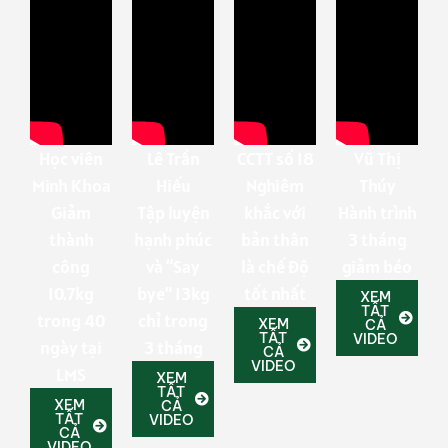
Học viên
Lê Trần
CCTT số 18
Vũ Thị
Minh Khoa
Hiếu
Nghiêm
Thúy
Giảm
Tập luyện
khắc với
Hành trình
thành
hạnh phúc
bản thân
3 tháng
công
và “Say
là chế độ
giảm béo
10.7kg
bye” 13kg
tốt nhất
XEM
TẤT
trong 40
chỉ trong
XEM
CẢ
TẤT
VIDEO
ngày tại
3 tháng
CẢ
VIDEO
LMS
XEM
TẤT
XEM
CẢ
TẤT
VIDEO
CẢ
VIDEO