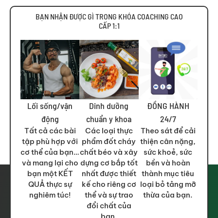
BẠN NHẬN ĐƯỢC GÌ TRONG KHÓA COACHING CAO
CẤP 1:1
Lối sống/vận
Dinh dưỡng
ĐỒNG HÀNH
động
chuẩn y khoa
24/7
Tất cả các bài
Các loại thực
Theo sát để cải
tập phù hợp với
phẩm đốt cháy
thiện cân nặng,
cơ thể của bạn…
chất béo và xây
sức khoẻ, sức
và mang lại cho
dựng cơ bắp tốt
bền và hoàn
bạn một KẾT
nhất được thiết
thành mục tiêu
QUẢ thực sự
kế cho riêng cơ
loại bỏ tảng mỡ
nghiêm túc!
thể và sự trao
thừa của bạn.
đổi chất của
bạn.