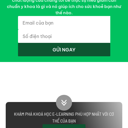
chất lượng của chúng tôi để thực sự hiểu giảm cân
chuẩn y khoa là gì và nó giúp ích cho sức khoẻ bạn như
thế nào.
GỬI NGAY
KHÁM PHÁ KHOÁ HỌC E-LEARNING PHÙ HỢP NHẤT VỚI CƠ
THỂ CỦA BẠN