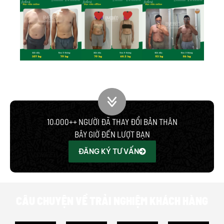
10.000++ NGƯỜI ĐÃ THAY ĐỔI BẢN THÂN
BÂY GIỜ ĐẾN LƯỢT BẠN
ĐĂNG KÝ TƯ VẤN
CÂU CHUYỆN VỀ TRẢI NGHIỆM KHÁCH HÀNG