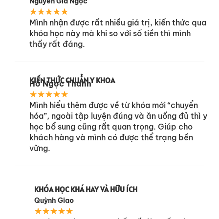
Nguyễn Gia Ngọc
★
★
★
★
★
Mình nhận được rất nhiều giá trị, kiến thức qua
khóa học này mà khi so với số tiền thì mình
thấy rất đáng.
KIẾN THỨC CHUẨN Y KHOA
Hồ Ngọc Thanh
★
★
★
★
★
Mình hiểu thêm được về từ khóa mới “chuyển
hóa”, ngoài tập luyện đúng và ăn uống đủ thì y
học bổ sung cũng rất quan trọng. Giúp cho
khách hàng và mình có được thể trạng bền
vững.
KHÓA HỌC KHÁ HAY VÀ HỮU ÍCH
Quỳnh Giao
★
★
★
★
★