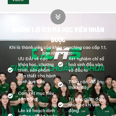
NHỮNG LỢI ÍCH MÀ HỌC VIÊN NHẬN
ĐƯỢC
Khi là thành viên của khóa coaching cao cấp 1:1,
bạn nhận được:
ƯU ĐÃI về các
Xét nghiệm chỉ số
khóa học, chương
hoá sinh đầu vào
trình, sản phẩm
và đầu ra
cần thiết cho hành
trình bye béo
Tặng cân, đồ ăn,
thước dây
Cam kết mục tiêu
cân nặng
Trị liệu, giảm đau
nhức cơ khi vận
Lên kế hoạch dinh
động