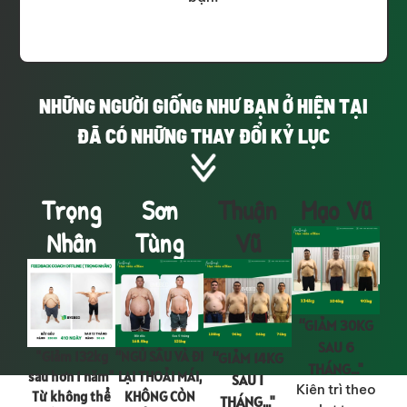
NHỮNG NGƯỜI
GIỐNG NHƯ BẠN Ở HIỆN TẠI
ĐÃ CÓ NHỮNG THAY ĐỔI KỶ LỤC
Trọng
Sơn
Thuận
Mạo Vũ
Nhân
Tùng
Vũ
“GIẢM 30KG
SAU 6
"Giảm 132kg
“NGỦ SÂU VÀ ĐI
“GIẢM 14KG
THÁNG..."
sau hơn 1 năm"
LẠI THOẢI MÁI,
SAU 1
Kiên trì theo
Từ không thể
KHÔNG CÒN
THÁNG..."