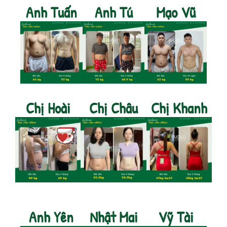
Anh Tuấn
Anh Tú
Mạo Vũ
Chị Hoài
Chị Châu
Chị Khanh
Anh Yên
Nhật Mai
Vỹ Tài