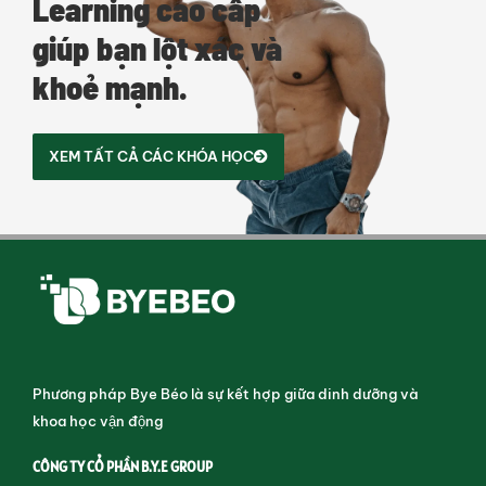
Learning cao cấp
giúp bạn lột xác và
khoẻ mạnh.
XEM TẤT CẢ CÁC KHÓA HỌC
Phương pháp Bye Béo là sự kết hợp giữa dinh dưỡng và
khoa học vận động
CÔNG TY CỔ PHẦN B.Y.E GROUP