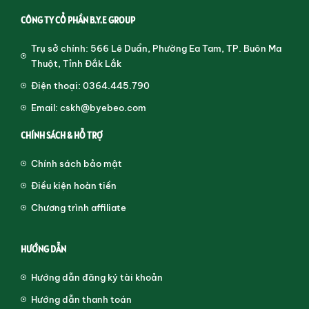
CÔNG TY CỔ PHẦN B.Y.E GROUP
Trụ sở chính: 566 Lê Duẩn, Phường Ea Tam, TP. Buôn Ma
Thuột, Tỉnh Đắk Lắk
Điện thoại: 0364.445.790
Email: cskh@byebeo.com
CHÍNH SÁCH & HỖ TRỢ
Chính sách bảo mật
Điều kiện hoàn tiền
Chương trình affiliate
HƯỚNG DẪN
Hướng dẫn đăng ký tài khoản
Hướng dẫn thanh toán