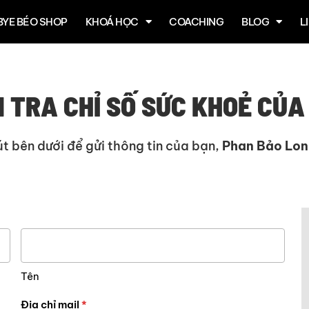
BYE BÉO SHOP
KHOÁ HỌC
COACHING
BLOG
L
M TRA CHỈ SỐ SỨC KHOẺ CỦA
nút bên dưới để gửi thông tin của bạn,
Phan Bảo Lon
Tên
Tên
Địa chỉ mail
*