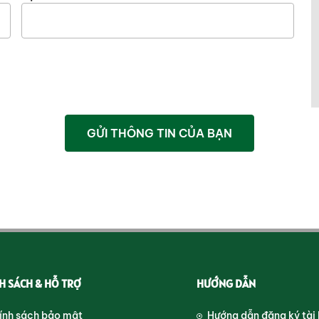
GỬI THÔNG TIN CỦA BẠN
H SÁCH & HỖ TRỢ
HƯỚNG DẪN
ính sách bảo mật
Hướng dẫn đăng ký tài