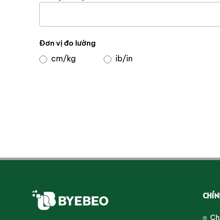
Đơn vị đo lường
cm/kg
ib/in
CHÍN
Ch