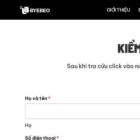
GIỚI THIỆU
KIỂ
Sau khi tra cứu click vào 
BMI
Họ và tên
*
Họ
Byebeo
Họ
Số điện thoại
*