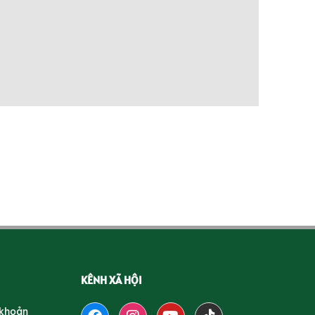
KÊNH XÃ HỘI
 khoản