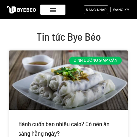
|
ĐĂNG NHẬP
ĐĂNG KÝ
Tin tức Bye Béo
DINH DƯỠNG GIẢM CÂN
Bánh cuốn bao nhiêu calo? Có nên ăn
sáng hằng ngày?