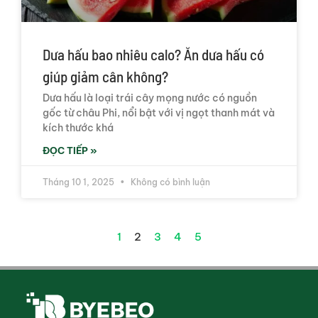
Dưa hấu bao nhiêu calo? Ăn dưa hấu có
giúp giảm cân không?
Dưa hấu là loại trái cây mọng nước có nguồn
gốc từ châu Phi, nổi bật với vị ngọt thanh mát và
kích thước khá
ĐỌC TIẾP »
Tháng 10 1, 2025
Không có bình luận
1
2
3
4
5