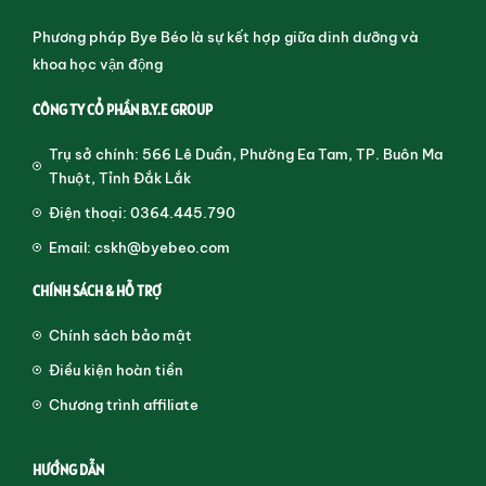
Phương pháp Bye Béo là sự kết hợp giữa dinh dưỡng và
khoa học vận động
CÔNG TY CỔ PHẦN B.Y.E GROUP
Trụ sở chính: 566 Lê Duẩn, Phường Ea Tam, TP. Buôn Ma
Thuột, Tỉnh Đắk Lắk
Điện thoại: 0364.445.790
Email: cskh@byebeo.com
CHÍNH SÁCH & HỖ TRỢ
Chính sách bảo mật
Điều kiện hoàn tiền
Chương trình affiliate
HƯỚNG DẪN