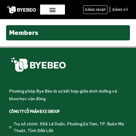
|
ĐĂNG NHẬP
ĐĂNG KÝ
Members
Phương pháp Bye Béo là sự kết hợp giữa dinh dưỡng và
khoa học vận động
CÔNG TY CỔ PHẦN B.Y.E GROUP
Trụ sở chính: 566 Lê Duẩn, Phường Ea Tam, TP. Buôn Ma
Thuột, Tỉnh Đắk Lắk