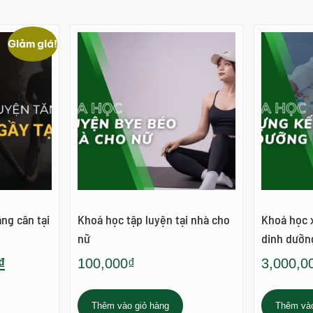
Giảm giá!
ng cân tại
Khoá học tập luyện tại nhà cho
Khoá học 
nữ
dinh dưỡn
₫
100,000
₫
3,000,0
Thêm vào giỏ hàng
Thêm vào