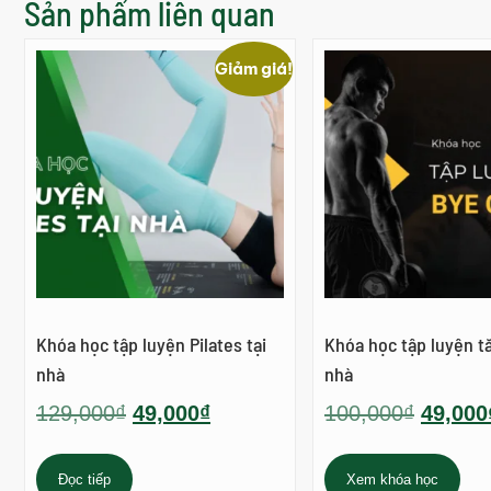
Sản phẩm liên quan
Giảm giá!
Khóa học tập luyện Pilates tại
Khóa học tập luyện tă
nhà
nhà
129,000
₫
49,000
₫
100,000
₫
49,000
Đọc tiếp
Xem khóa học