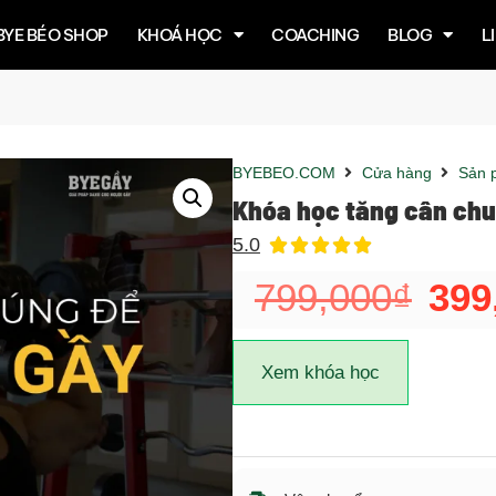
BYE BÉO SHOP
KHOÁ HỌC
COACHING
BLOG
L
BYEBEO.COM
Cửa hàng
Sản 
Khóa học tăng cân ch
5.0





799,000
₫
399
Xem khóa học