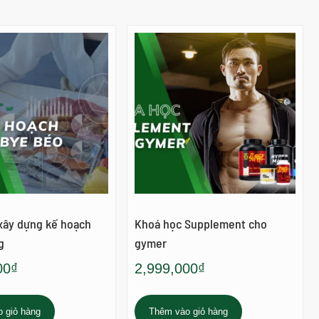
xây dựng kế hoạch
Khoá học Supplement cho
g
gymer
00
₫
2,999,000
₫
 giỏ hàng
Thêm vào giỏ hàng