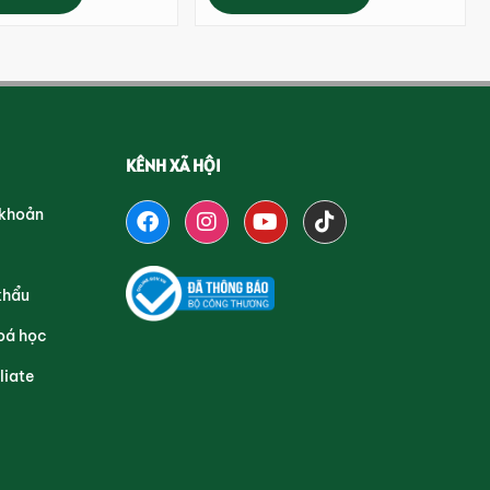
KÊNH XÃ HỘI
 khoản
khẩu
oá học
liate