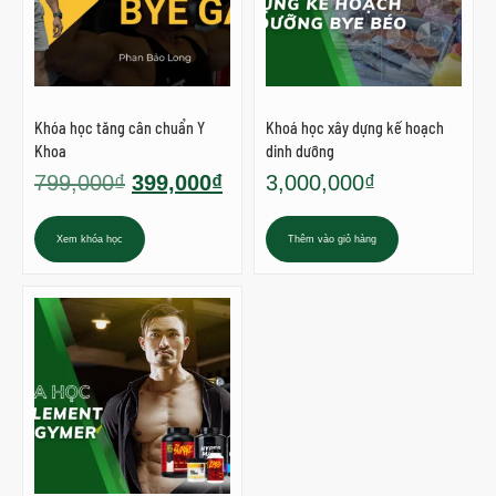
Khóa học tăng cân chuẩn Y
Khoá học xây dựng kế hoạch
Khoa
dinh dưỡng
799,000
₫
399,000
₫
3,000,000
₫
Xem khóa học
Thêm vào giỏ hàng