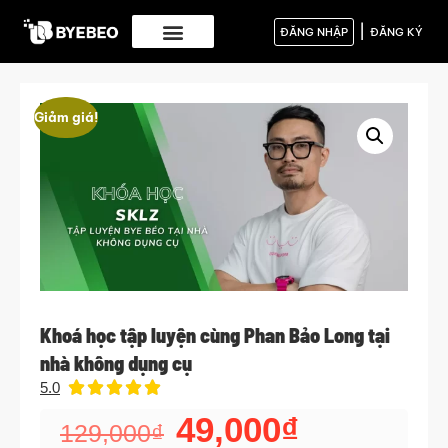
|
ĐĂNG NHẬP
ĐĂNG KÝ
Giảm giá!
Khoá học tập luyện cùng Phan Bảo Long tại
nhà không dụng cụ
5.0





49,000
₫
129,000
₫