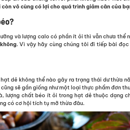
 còn vô cùng có lợi cho quá trình giảm cân của bạ
béo?
ưỡng và lượng calo có phần ít ỏi thì vẫn chưa thể 
 không
. Vì vậy hãy cùng chúng tôi đi tiếp bài đọc
 hạt dẻ không thể nào gây ra trạng thái dư thừa n
ẻ cũng sẽ gần giống như một loại thực phẩm đơn th
à, lượng chất béo ít ỏi trong hạt dẻ thuộc dạng c
g có cơ hội tích tụ mỡ thừa đâu.