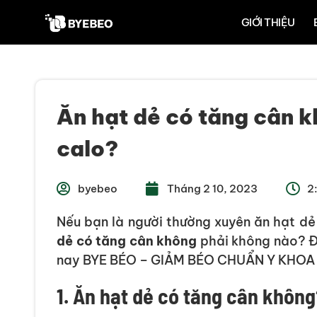
GIỚI THIỆU
Ăn hạt dẻ có tăng cân 
calo?
byebeo
Tháng 2 10, 2023
2
Nếu bạn là người thường xuyên ăn hạt dẻ
dẻ có
tăng cân
không
phải không nào? Đ
nay BYE BÉO – GIẢM BÉO CHUẨN Y KHOA sẽ
1. Ăn hạt dẻ có
tăng cân
không