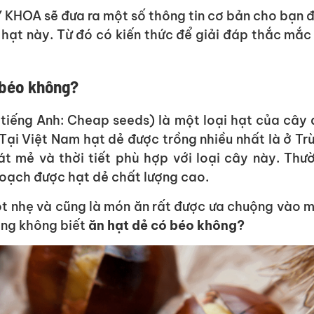
 KHOA sẽ đưa ra một số thông tin cơ bản cho bạn 
 hạt này. Từ đó có kiến thức để giải đáp thắc mắ
ó béo không?
 tiếng Anh: Cheap seeds) là một loại hạt của cây 
 Tại Việt Nam hạt dẻ được trồng nhiều nhất là ở Tr
át mẻ và thời tiết phù hợp với loại cây này. Thư
hoạch được hạt dẻ chất lượng cao.
gọt nhẹ và cũng là món ăn rất được ưa chuộng vào 
lắng không biết
ăn hạt dẻ có béo không?