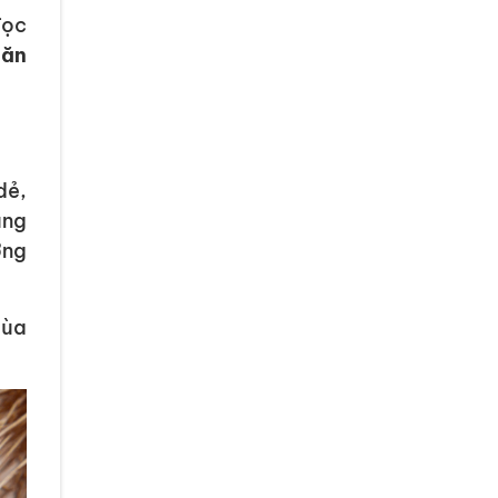
đọc
c
ăn
dẻ,
ùng
ờng
mùa