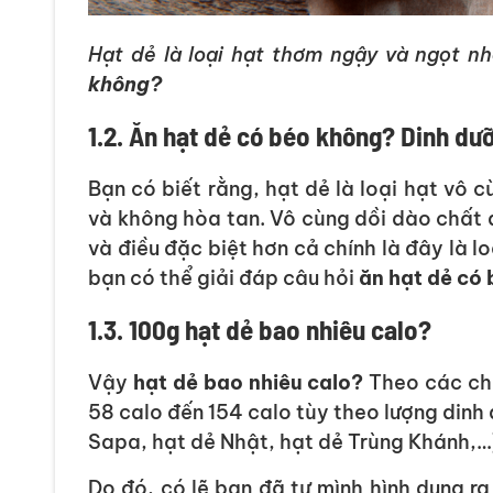
Hạt dẻ là loại hạt thơm ngậy và ngọt nh
không?
1.2. Ăn hạt dẻ có béo không? Dinh dưỡ
Bạn có biết rằng, hạt dẻ là loại hạt vô 
và không hòa tan. Vô cùng dồi dào chất 
và điều đặc biệt hơn cả chính là đây là 
bạn có thể giải đáp câu hỏi
ăn hạt dẻ có
1.3. 100g hạt dẻ bao nhiêu calo?
Vậy
hạt dẻ bao nhiêu calo?
Theo các chu
58 calo đến 154 calo tùy theo lượng dinh 
Sapa, hạt dẻ Nhật, hạt dẻ Trùng Khánh,…
Do đó, có lẽ bạn đã tự mình hình dung r