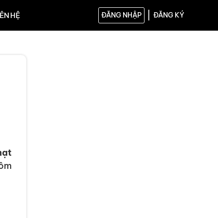
|
IÊN HỆ
ĐĂNG NHẬP
ĐĂNG KÝ
hạt
hôm