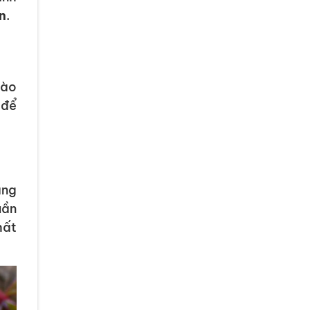
n
.
nào
 để
ăng
uần
hất