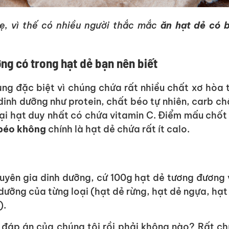
ẹ, vì thế có nhiều người thắc mắc
ăn hạt dẻ có 
ng có trong hạt dẻ bạn nên biết
cùng đặc biệt vì chúng chứa rất nhiều chất xơ hòa 
dinh dưỡng như protein, chất béo tự nhiên, carb c
loại hạt duy nhất có chứa vitamin C. Điểm mấu chốt
 béo không
chính là hạt dẻ chứa rất ít calo.
yên gia dinh dưỡng, cứ 100g hạt dẻ tương đương 
dưỡng của từng loại (hạt dẻ rừng, hạt dẻ ngựa, hạt
).
a đáp án của chúng tôi rồi phải không nào? Rất ch