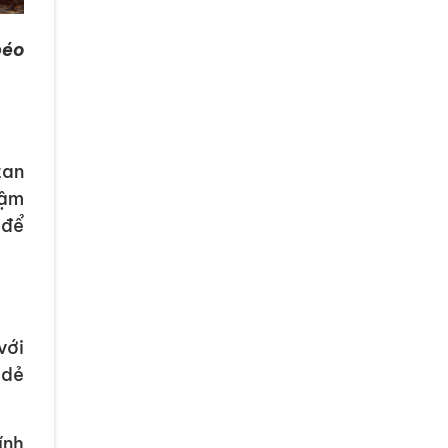
béo
tan
hậm
 để
với
 dẻ
ính