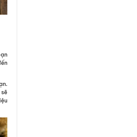
bạn
đến
ạn.
 sẽ
iệu