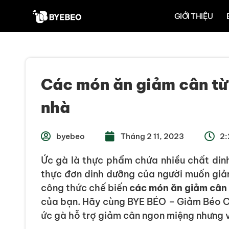
GIỚI THIỆU
Các món ăn giảm cân từ 
nhà
byebeo
Tháng 2 11, 2023
2:
Ức gà là thực phẩm chứa nhiều chất dinh
thực đơn dinh dưỡng của người muốn giả
công thức chế biến
các món ăn giảm cân 
của bạn. Hãy cùng BYE BÉO – Giảm Béo C
ức gà hỗ trợ giảm cân ngon miệng nhưng v