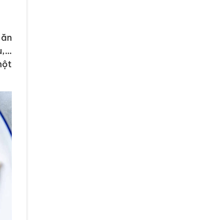
 ăn
u,…
một