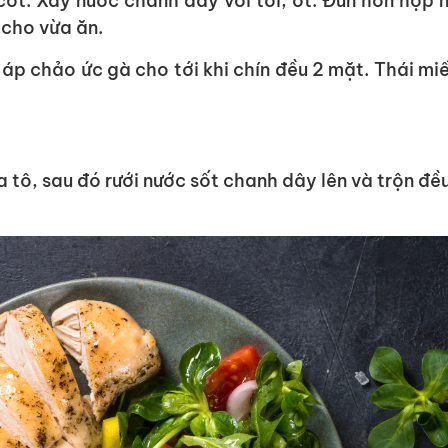
cốt. Xay nước chanh dây với tỏi, ớt. Đun hỗn hợp 
cho vừa ăn.
áp chảo ức gà cho tới khi chín đều 2 mặt. Thái mi
a tô, sau đó rưới nước sốt chanh dây lên và trộn đều