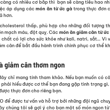
, càng có nhiều cơ bắp thì bạn sẽ càng tiêu hao nh
việc áp dụng các
món ăn từ ức gà
trong thực đơn 
ả hơn.
cholesterol thấp, phù hợp cho những đối tượng t
hẽn mạch máu, đột quỵ. Các
món ăn giảm cân từ ức
hất có lợi cho sức khỏe như kali, natri, sắt… Vì 
ảm cân để bắt đầu hành trình chinh phục cơ thể k
gà giảm cân thơm ngon
đây chỉ mang tính tham khảo. Nếu bạn muốn có c
 phải hiểu được cơ thể bạn đang gặp tình trạng gì,
 được thực đơn cho riêng bạn.
O để được tư vấn và hỗ trợ bởi những đội ngũ chu
ây chúng tôi sẽ gợi ý cho bạn một số món ngon từ