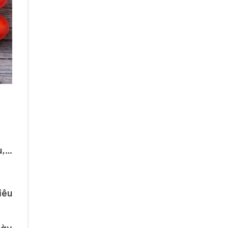
u,…
iêu