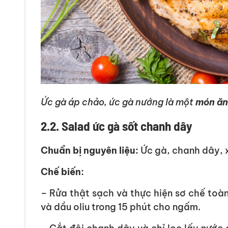
Ức gà áp chảo, ức gà nướng là một
món ăn
2.2. Salad ức gà sốt chanh dây
Chuẩn bị nguyên liệu:
Ức gà, chanh dây, xà
Chế biến:
– Rửa thật sạch và thực hiện sơ chế toàn
và dầu oliu trong 15 phút cho ngấm.