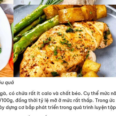
ệu quả
 gà, có chứa rất ít calo và chất béo. Cụ thể mức n
/100g, đồng thời tỷ lệ mỡ ở mức rất thấp. Trong ức
ây dựng cơ bắp phát triển trong quá trình luyện tập