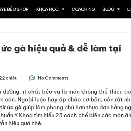
BYE BÉO SHOP
KHOÁ HỌC
COACHING
BLOG
L
ức gà hiệu quả & dễ làm tại
22 chiều
No Comments
 dưỡng, ít chất béo và là món không thể thiếu tr
m cân. Ngoài luộc hay áp chảo cơ bản, còn rất nh
từ ức gà
giúp làm phong phú hơn thực đơn hằng n
huẩn Y Khoa tìm hiểu 25 cách chế biến các món ăn
ẫn hiệu quả nhé.