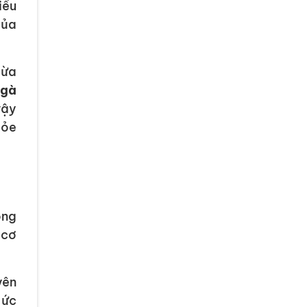
iều
của
hừa
 gà
vậy
hỏe
ông
 cơ
yên
 ức