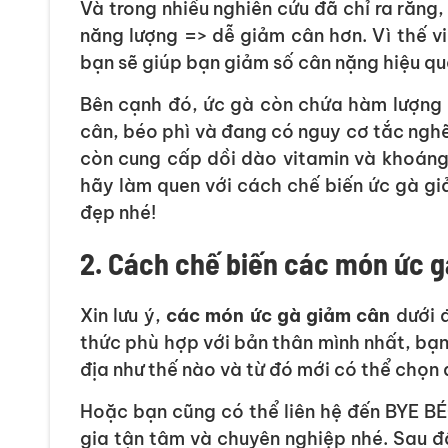
Và trong nhiều nghiên cứu đã chỉ ra rằng
năng lượng => dễ giảm cân hơn. Vì thế 
bạn sẽ giúp bạn giảm số cân nặng hiệu qu
Bên cạnh đó, ức gà còn chứa hàm lượng 
cân, béo phì và đang có nguy cơ tắc ng
còn cung cấp dồi dào vitamin và khoáng c
hãy làm quen với cách chế biến ức gà gi
đẹp nhé!
2. Cách chế biến các món ức 
Xin lưu ý,
các món ức gà giảm cân
dưới 
thức phù hợp với bản thân mình nhất, bạn
địa như thế nào và từ đó mới có thể chọn
Hoặc bạn cũng có thể liên hệ đến BYE BÉ
gia tận tâm và chuyên nghiệp nhé. Sau đ