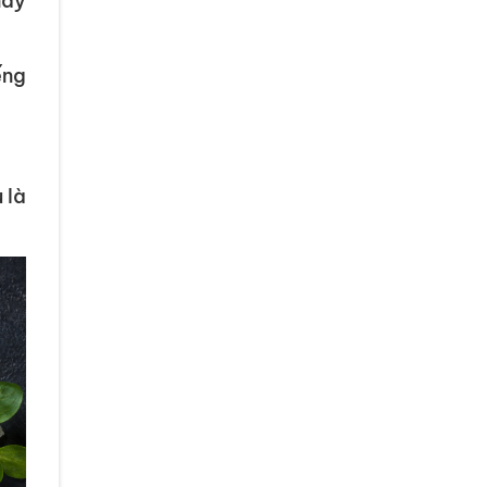
này
ếng
 là