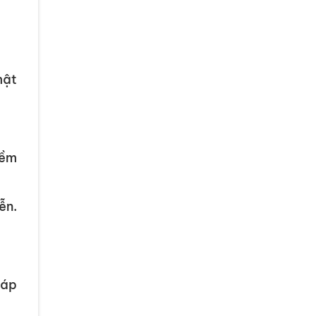
mật
mềm
ễn.
 áp