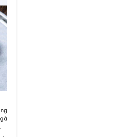
ăng
 gà
.