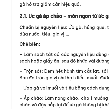
gà hỗ trợ giảm cân hiệu quả.
2.1. Ức gà áp chảo – món ngon từ ức 
Chuẩn bị nguyên liệu
: Ức gà, húng quế, 
dừa nước, tiêu, gia vị,…
Chế biến:
– Làm sạch tất cả các nguyên liệu dùng
sạch hoặc giấy ăn, sau đó khứa vài đường
– Trộn sốt: Đem hết hành tím cắt lát, t
Sau đó trộn gia vị như hạt điều, muối, đư
– Ướp gà với muối và tiêu bằng cách dùng
– Áp chảo: Làm nóng chảo, cho 1 muỗng d
chảo và đậy nắp lại để ức gà không bị khô