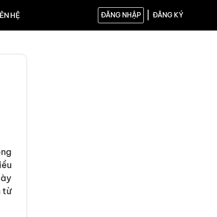
|
IÊN HỆ
ĐĂNG NHẬP
ĐĂNG KÝ
ong
iều
gày
 từ