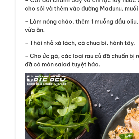
– Cắt đôi chanh dây và chỉ lọc lấy nước 
cho sôi và thêm vào đường Madunu, muối 
– Làm nóng chảo, thêm 1 muỗng dầu oliu, 
vừa ăn.
– Thái nhỏ xà lách, cà chua bi, hành tây.
– Cho ức gà, các loại rau củ đã chuẩn bị r
đã có món salad tuyệt hảo.