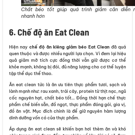
Chất béo tốt giúp quá trình giảm cân diễn 
nhanh hơn
6. Chế độ ăn Eat Clean
Hiện nay
chế độ ăn kiêng giảm béo Eat Clean
đã quá
quen thuộc và được nhiều người lựa chọn. Vì đem lại hiệu
quả giảm mỡ tích cực đồng thời vẫn giữ được cơ thể
khỏe mạnh, không bị đói, đủ năng lượng cho cơ thể luyện
tập thể dục thể thao.
Ăn eat clean tức là ăn ưu tiên thực phẩm tươi, sạch và
lành mạnh như: rau xanh, trái cây, protein từ thịt nạc, ngũ
cốc nguyên hạt, chất béo tốt… Đồng thời hạn chế thực
phẩm chế biến sẵn, đồ ngọt, thực phẩm đóng gói, gia vị,
đồ ăn vặt. Mục đích chính là để giữ nguyên hàm lượng
dinh dưỡng vốn có của thực phẩm.
Áp dụng ăn eat clean sẽ khiến bạn hơi thèm ăn và khó