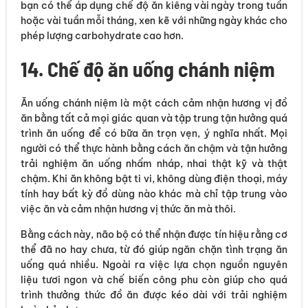
bạn có thể áp dụng chế độ ăn kiêng vài ngày trong tuần
hoặc vài tuần mỗi tháng, xen kẽ với những ngày khác cho
phép lượng carbohydrate cao hơn.
14. Chế độ ăn uống chánh niệm
Ăn uống chánh niệm là một cách cảm nhận hương vị đồ
ăn bằng tất cả mọi giác quan và tập trung tận hưởng quá
trình ăn uống để có bữa ăn trọn vẹn, ý nghĩa nhất. Mọi
người có thể thực hành bằng cách ăn chậm và tận hưởng
trải nghiệm ăn uống nhấm nháp, nhai thật kỹ và thật
chậm. Khi ăn không bật ti vi, không dùng điện thoại, máy
tính hay bất kỳ đồ dùng nào khác mà chỉ tập trung vào
việc ăn và cảm nhận hương vị thức ăn mà thôi.
Bằng cách này, não bộ có thể nhận được tín hiệu rằng cơ
thể đã no hay chưa, từ đó giúp ngăn chặn tình trạng ăn
uống quá nhiều. Ngoài ra việc lựa chọn nguồn nguyên
liệu tươi ngon và chế biến công phu còn giúp cho quá
trình thưởng thức đồ ăn được kéo dài với trải nghiệm