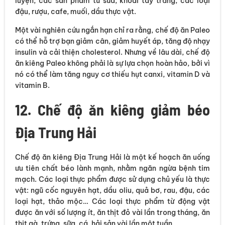
luyện, các sản phẩm từ sữa, khoai tây trắng, các loại
đậu, rượu, cafe, muối, dầu thực vật.
Một vài nghiên cứu ngắn hạn chỉ ra rằng, chế độ ăn Paleo
có thể hỗ trợ bạn giảm cân, giảm huyết áp, tăng độ nhạy
insulin và cải thiện cholesterol. Nhưng về lâu dài, chế độ
ăn kiêng Paleo không phải là sự lựa chọn hoàn hảo, bởi vì
nó có thể làm tăng nguy cơ thiếu hụt canxi, vitamin D và
vitamin B.
12. Chế độ ăn kiêng giảm béo
Địa Trung Hải
Chế độ ăn kiêng Địa Trung Hải là một kế hoạch ăn uống
ưu tiên chất béo lành mạnh, nhằm ngăn ngừa bệnh tim
mạch. Các loại thực phẩm được sử dụng chủ yếu là thực
vật: ngũ cốc nguyên hạt, dầu oliu, quả bơ, rau, đậu, các
loại hạt, thảo mộc… Các loại thực phẩm từ động vật
được ăn với số lượng ít, ăn thịt đỏ vài lần trong tháng, ăn
thịt gà, trứng, sữa, cá, hải sản vài lần một tuần.