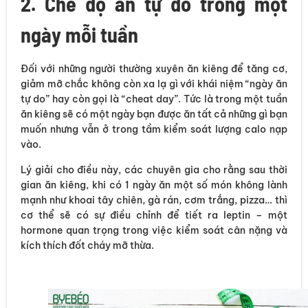
2. Chế độ ăn tự do trong một
ngày mỗi tuần
Đối với những người thường xuyên ăn kiêng để tăng cơ,
giảm mỡ chắc không còn xa lạ gì với khái niệm “ngày ăn
tự do” hay còn gọi là “cheat day”. Tức là trong một tuần
ăn kiêng sẽ có một ngày bạn được ăn tất cả những gì bạn
muốn nhưng vẫn ở trong tầm kiểm soát lượng calo nạp
vào.
Lý giải cho điều này, các chuyên gia cho rằng sau thời
gian ăn kiêng, khi có 1 ngày ăn một số món không lành
mạnh như khoai tây chiên, gà rán, cơm trắng, pizza… thì
cơ thể sẽ có sự điều chỉnh để tiết ra leptin – một
hormone quan trọng trong việc kiểm soát cân nặng và
kích thích đốt cháy mỡ thừa.