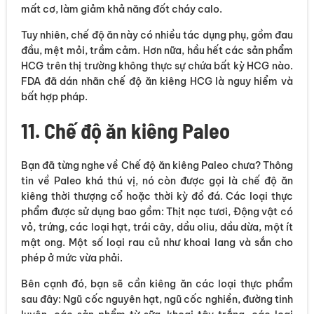
mất cơ, làm giảm khả năng đốt cháy calo.
Tuy nhiên, chế độ ăn này có nhiều tác dụng phụ, gồm đau
đầu, mệt mỏi, trầm cảm. Hơn nữa, hầu hết các sản phẩm
HCG trên thị trường không thực sự chứa bất kỳ HCG nào.
FDA đã dán nhãn chế độ ăn kiêng HCG là nguy hiểm và
bất hợp pháp.
11. Chế độ ăn kiêng Paleo
Bạn đã từng nghe về Chế độ ăn kiêng Paleo chưa? Thông
tin về Paleo khá thú vị, nó còn được gọi là chế độ ăn
kiêng thời thượng cổ hoặc thời kỳ đồ đá. Các loại thực
phẩm được sử dụng bao gồm: Thịt nạc tươi, Động vật có
vỏ, trứng, các loại hạt, trái cây, dầu oliu, dầu dừa, một ít
mật ong. Một số loại rau củ như khoai lang và sắn cho
phép ở mức vừa phải.
Bên cạnh đó, bạn sẽ cần kiêng ăn các loại thực phẩm
sau đây: Ngũ cốc nguyên hạt, ngũ cốc nghiền, đường tinh