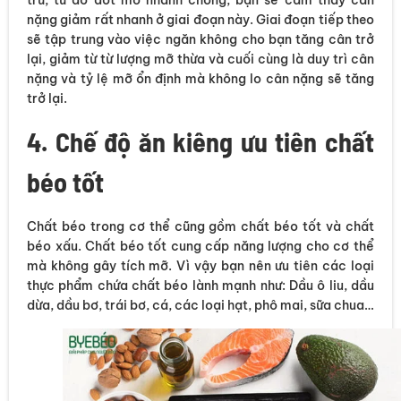
trữ, từ đó đốt mỡ nhanh chóng, bạn sẽ cảm thấy cân
nặng giảm rất nhanh ở giai đoạn này. Giai đoạn tiếp theo
sẽ tập trung vào việc ngăn không cho bạn tăng cân trở
lại, giảm từ từ lượng mỡ thừa và cuối cùng là duy trì cân
nặng và tỷ lệ mỡ ổn định mà không lo cân nặng sẽ tăng
trở lại.
4. Chế độ ăn kiêng ưu tiên chất
béo tốt
Chất béo trong cơ thể cũng gồm chất béo tốt và chất
béo xấu. Chất béo tốt cung cấp năng lượng cho cơ thể
mà không gây tích mỡ. Vì vậy bạn nên ưu tiên các loại
thực phẩm chứa chất béo lành mạnh như: Dầu ô liu, dầu
dừa, dầu bơ, trái bơ, cá, các loại hạt, phô mai, sữa chua…