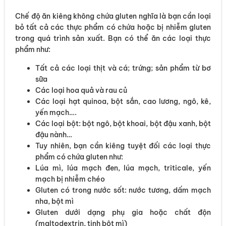
Chế độ ăn kiêng không chứa gluten nghĩa là bạn cần loại
bỏ tất cả các thực phẩm có chứa hoặc bị nhiễm gluten
trong quá trình sản xuất. Bạn có thể ăn các loại thực
phẩm như:
Tất cả các loại thịt và cá; trứng; sản phẩm từ bơ
sữa
Các loại hoa quả và rau củ
Các loại hạt quinoa, bột sắn, cao lương, ngô, kê,
yến mạch….
Các loại bột: bột ngô, bột khoai, bột đậu xanh, bột
đậu nành…
Tuy nhiên, bạn cần kiêng tuyệt đối các loại thực
phẩm có chứa gluten như:
Lúa mì, lúa mạch đen, lúa mạch, triticale, yến
mạch bị nhiễm chéo
Gluten có trong nước sốt: nước tương, dấm mạch
nha, bột mì
Gluten dưới dạng phụ gia hoặc chất độn
(maltodextrin, tinh bột mì)