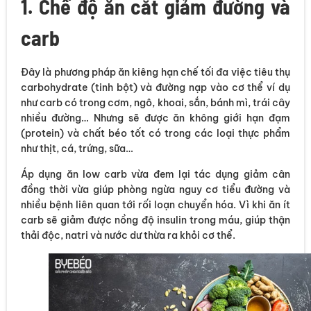
1. Chế độ ăn cắt giảm đường và
carb
Đây là phương pháp ăn kiêng hạn chế tối đa việc tiêu thụ
carbohydrate (tinh bột) và đường nạp vào cơ thể ví dụ
như carb có trong cơm, ngô, khoai, sắn, bánh mì, trái cây
nhiều đường… Nhưng sẽ được ăn không giới hạn đạm
(protein) và chất béo tốt có trong các loại thực phẩm
như thịt, cá, trứng, sữa…
Áp dụng ăn low carb vừa đem lại tác dụng giảm cân
đồng thời vừa giúp phòng ngừa nguy cơ tiểu đường và
nhiều bệnh liên quan tới rối loạn chuyển hóa. Vì khi ăn ít
carb sẽ giảm được nồng độ insulin trong máu, giúp thận
thải độc, natri và nước dư thừa ra khỏi cơ thể.