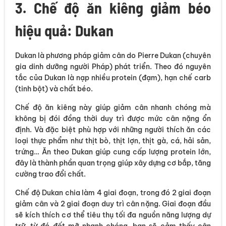
3. Chế độ ăn kiêng giảm béo
hiệu quả: Dukan
Dukan là phương pháp giảm cân do Pierre Dukan (chuyên
gia dinh dưỡng người Pháp) phát triển. Theo đó nguyên
tắc của Dukan là nạp nhiều protein (đạm), hạn chế carb
(tinh bột) và chất béo.
Chế độ ăn kiêng này giúp giảm cân nhanh chóng mà
không bị đói đồng thời duy trì được mức cân nặng ổn
định. Và đặc biệt phù hợp với những người thích ăn các
loại thực phẩm như thịt bò, thịt lợn, thịt gà, cá, hải sản,
trứng… Ăn theo Dukan giúp cung cấp lượng protein lớn,
đây là thành phần quan trọng giúp xây dựng cơ bắp, tăng
cường trao đổi chất.
Chế độ Dukan chia làm 4 giai đoạn, trong đó 2 giai đoạn
giảm cân và 2 giai đoạn duy trì cân nặng. Giai đoạn đầu
sẽ kích thích cơ thể tiêu thụ tối đa nguồn năng lượng dự