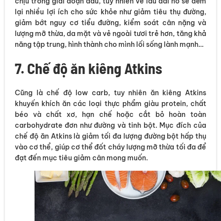
chịu trong giai đoạn đầu, tuy nhiên về lâu dài nó sẽ đem
lại nhiều lợi ích cho sức khỏe như giảm tiêu thụ đường,
giảm bớt nguy cơ tiểu đường, kiểm soát cân nặng và
lượng mỡ thừa, da mặt và vẻ ngoài tươi trẻ hơn, tăng khả
năng tập trung, hình thành cho mình lối sống lành mạnh…
7. Chế độ ăn kiêng Atkins
Cũng là chế độ low carb, tuy nhiên ăn kiêng Atkins
khuyến khích ăn các loại thực phẩm giàu protein, chất
béo và chất xơ, hạn chế hoặc cắt bỏ hoàn toàn
carbohydrate đơn như đường và tinh bột. Mục đích của
chế độ ăn Atkins là giảm tối đa lượng đường bột hấp thụ
vào cơ thể, giúp cơ thể đốt cháy lượng mỡ thừa tối đa để
đạt đến mục tiêu giảm cân mong muốn.