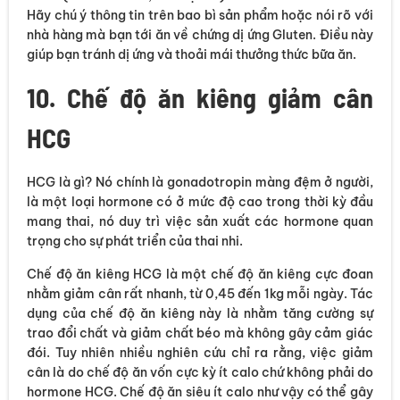
Hãy chú ý thông tin trên bao bì sản phẩm hoặc nói rõ với
nhà hàng mà bạn tới ăn về chứng dị ứng Gluten. Điều này
giúp bạn tránh dị ứng và thoải mái thưởng thức bữa ăn.
10. Chế độ ăn kiêng giảm cân
HCG
HCG là gì? Nó chính là gonadotropin màng đệm ở người,
là một loại hormone có ở mức độ cao trong thời kỳ đầu
mang thai, nó duy trì việc sản xuất các hormone quan
trọng cho sự phát triển của thai nhi.
Chế độ ăn kiêng HCG là một chế độ ăn kiêng cực đoan
nhằm giảm cân rất nhanh, từ 0,45 đến 1kg mỗi ngày. Tác
dụng của chế độ ăn kiêng này là nhằm tăng cường sự
trao đổi chất và giảm chất béo mà không gây cảm giác
đói. Tuy nhiên nhiều nghiên cứu chỉ ra rằng, việc giảm
cân là do chế độ ăn vốn cực kỳ ít calo chứ không phải do
hormone HCG. Chế độ ăn siêu ít calo như vậy có thể gây