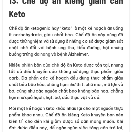
13. Chế độ ăn kiêng giảm cân
Keto
Chế độ ăn ketogenic hay “keto” là một kế hoạch ăn uống
ít carbohydrate, giàu chất béo. Chế độ ăn này cũng đã
được thử nghiệm và sử dụng ở những cơ sở được giám sát
chặt chẽ đối với bệnh ung thư, tiểu đường, hội chứng
buồng trứng đa nang và bệnh Alzheimer.
Nhiều phiên bản của chế độ ăn Keto được tồn tại, nhưng
tất cả đều khuyến cáo không sử dụng thực phẩm giàu
carb. Đa phần các kế hoạch đều dùng thực phẩm giàu
chất béo bão hòa, chẳng hạn như thịt, phô mai, mỡ lợn và
bơ, cũng như các nguồn chất béo không bão hòa, chẳng
hạn như quả hạch, hạt, bơ, dầu thực vật và cá.
Mỗi một kế hoạch keto khác nhau lại cho một nguồn thực
phẩm khác nhau. Chế độ ăn kiêng Keto khuyên bạn nên
kiên trì cho đến khi giảm được số cân mong muốn. Khi
đạt được điều này, để ngăn ngừa việc tăng cân trở lại,