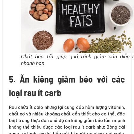
Chất béo tốt giúp quá trình giảm cân diễn 
nhanh hơn
5. Ăn kiêng giảm béo với các
loại rau ít carb
Rau chứa ít calo nhưng lại cung cấp hàm lượng vitamin,
chất xơ và nhiều khoáng chất cần thiết cho cơ thể, đặc
biệt trong thực đơn chế độ ăn kiêng giảm béo lành mạnh
không thể thiếu được các loại rau ít carb như: Bông cải
xanh, xà lách, súp lơ, bắp cải, bí ngòi, cà chua, cải xoăn,