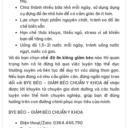
thụ.
Chia thành nhiều bữa nhỏ mỗi ngày, sử dụng dụng
cụ đựng đồ ăn nhỏ hơn để có cảm giác ăn ít hơn.
Lựa chọn thực phẩm nguyên chất, tránh xa đồ ăn
chế biến sẵn
Hạn chế thức khuya, thiếu ngủ, stress vì sẽ khiến
bạn dễ tăng cân.
Uống đủ 1,5-2l nước mỗi ngày, tránh uống nước
ngọt, nước có gas.
Và dù bạn chọn
chế độ ăn kiêng giảm béo
nào thì quan
trọng hơn cả là đừng bỏ qua việc luyện tập thể dục
thường xuyên và liên tục để duy trì vóc dáng thon gọn.
Nếu bạn đang có nhu cầu giảm cân, đừng ngần ngại trao
đổi với BYE BÉO – GIẢM BÉO CHUẨN Y KHOA để nhận
được lời khuyên từ chuyên gia dinh dưỡng và các huấn
luyện viên thể hình chuyên nghiệp, giúp bạn đi đúng
hướng trên con đường chinh phục mục tiêu của mình.
BYE BÉO – GIẢM BÉO CHUẨN Y KHOA
Điện thoại/Zalo: 0364.445.790