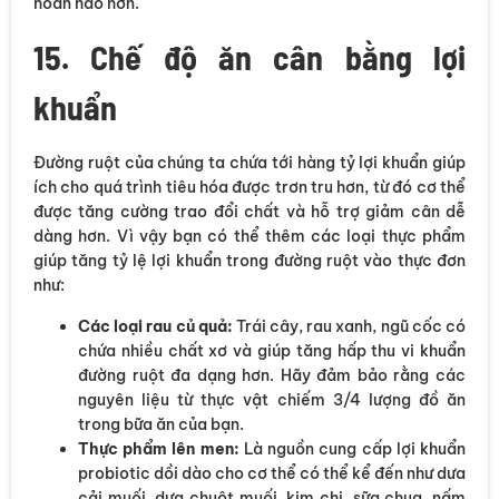
hoàn hảo hơn.
15. Chế độ ăn cân bằng lợi
khuẩn
Đường ruột của chúng ta chứa tới hàng tỷ lợi khuẩn giúp
ích cho quá trình tiêu hóa được trơn tru hơn, từ đó cơ thể
được tăng cường trao đổi chất và hỗ trợ giảm cân dễ
dàng hơn. Vì vậy bạn có thể thêm các loại thực phẩm
giúp tăng tỷ lệ lợi khuẩn trong đường ruột vào thực đơn
như:
Các loại rau củ quả:
Trái cây, rau xanh, ngũ cốc có
chứa nhiều chất xơ và giúp tăng hấp thu vi khuẩn
đường ruột đa dạng hơn. Hãy đảm bảo rằng các
nguyên liệu từ thực vật chiếm 3/4 lượng đồ ăn
trong bữa ăn của bạn.
Thực phẩm lên men:
Là nguồn cung cấp lợi khuẩn
probiotic dồi dào cho cơ thể có thể kể đến như dưa
cải muối, dưa chuột muối, kim chi, sữa chua, nấm