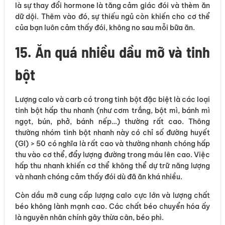
là sự thay đổi hormone là tăng cảm giác đói và thèm ăn
dữ dội. Thêm vào đó, sự thiếu ngủ còn khiến cho cơ thể
của bạn luôn cảm thấy đói, không no sau mỗi bữa ăn.
15. Ăn quá nhiều dầu mỡ và tinh
bột
Lượng calo và carb có trong tinh bột đặc biệt là các loại
tinh bột hấp thu nhanh (như cơm trắng, bột mì, bánh mì
ngọt, bún, phở, bánh nếp…) thường rất cao. Thông
thường nhóm tinh bột nhanh này có chỉ số đường huyết
(GI) > 50 có nghĩa là rất cao và thường nhanh chóng hấp
thu vào cơ thể, đẩy lượng đường trong máu lên cao. Việc
hấp thu nhanh khiến cơ thể không thể dự trữ năng lượng
và nhanh chóng cảm thấy đói dù đã ăn khá nhiều.
Còn dầu mỡ cung cấp lượng calo cực lớn và lượng chất
béo không lành mạnh cao. Các chất béo chuyển hóa ấy
là nguyên nhân chính gây thừa cân, béo phì.