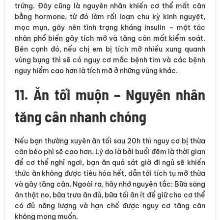
trứng. Đây cũng là nguyên nhân khiến cơ thể mất cân
bằng hormone, từ đó làm rối loạn chu kỳ kinh nguyệt,
mọc mụn, gây nên tình trạng kháng insulin – một tác
nhân phổ biến gây tích mỡ và tăng cân mất kiểm soát.
Bên cạnh đó, nếu chị em bị tích mỡ nhiều xung quanh
vùng bụng thì sẽ có nguy cơ mắc bệnh tim và các bệnh
nguy hiểm cao hơn là tích mỡ ở những vùng khác.
11. Ăn tối muộn – Nguyên nhân
tăng cân nhanh chóng
Nếu bạn thường xuyên ăn tối sau 20h thì nguy cơ bị thừa
cân béo phì sẽ cao hơn. Lý do là bởi buổi đêm là thời gian
để cơ thể nghỉ ngơi, bạn ăn quá sát giờ đi ngủ sẽ khiến
thức ăn không được tiêu hóa hết, dẫn tới tích tụ mỡ thừa
và gây tăng cân. Ngoài ra, hãy nhớ nguyên tắc: Bữa sáng
ăn thật no, bữa trưa ăn đủ, bữa tối ăn ít để giữ cho cơ thể
có đủ năng lượng và hạn chế được nguy cơ tăng cân
không mong muốn.