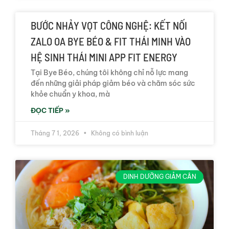
BƯỚC NHẢY VỌT CÔNG NGHỆ: KẾT NỐI
ZALO OA BYE BÉO & FIT THÁI MINH VÀO
HỆ SINH THÁI MINI APP FIT ENERGY
Tại Bye Béo, chúng tôi không chỉ nỗ lực mang
đến những giải pháp giảm béo và chăm sóc sức
khỏe chuẩn y khoa, mà
ĐỌC TIẾP »
Tháng 7 1, 2026
Không có bình luận
DINH DƯỠNG GIẢM CÂN