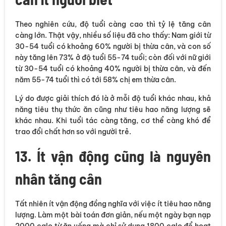
Theo nghiên cứu, độ tuổi càng cao thì tỷ lệ tăng cân
càng lớn. Thật vậy, nhiều số liệu đã cho thấy: Nam giới từ
30-54 tuổi có khoảng 60% người bị thừa cân, và con số
này tăng lên 73% ở độ tuổi 55-74 tuổi; còn đối với nữ giới
từ 30-54 tuổi có khoảng 40% người bị thừa cân, và đến
năm 55-74 tuổi thì có tới 58% chị em thừa cân.
Lý do được giải thích đó là ở mỗi độ tuổi khác nhau, khả
năng tiêu thụ thức ăn cũng như tiêu hao năng lượng sẽ
khác nhau. Khi tuổi tác càng tăng, cơ thể càng khó để
trao đổi chất hơn so với người trẻ.
13. Ít vận động cũng là nguyên
nhân tăng cân
Tất nhiên ít vận động đồng nghĩa với việc ít tiêu hao năng
lượng. Làm một bài toán đơn giản, nếu một ngày bạn nạp
2000 calo từ ăn uống mà chỉ sử dụng 1800 calo để hoạt