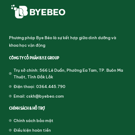
Phương pháp Bye Béo là sự kết hợp giữa dinh dưỡng và
khoa học vận động
CÔNG TY CỔ PHẦN B.Y.E GROUP
Trụ sở chính: 566 Lê Duẩn, Phường Ea Tam, TP. Buôn Ma
Thuột, Tỉnh Đắk Lắk
Điện thoại: 0364.445.790
Email: cskh@byebeo.com
CHÍNH SÁCH & HỖ TRỢ
Chính sách bảo mật
Điều kiện hoàn tiền