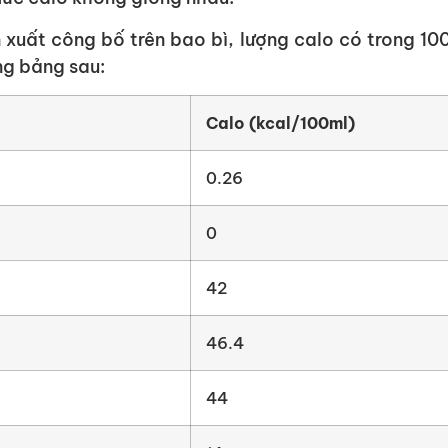
 xuất công bố trên bao bì, lượng calo có trong 10
ng bảng sau:
Calo (kcal/100ml)
0.26
0
42
46.4
44