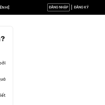
|
IÊN HỆ
ĐĂNG NHẬP
ĐĂNG KÝ
n?
bởi
quá
iết