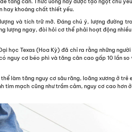
 dễ tăng cân. Thức uống này được tạo ngọt chủ yếu
n hay khoáng chất thiết yếu.
lượng và tích trữ mỡ. Đáng chú ý, lượng đường tr
g lượng ngay, đòi hỏi cơ thể phải hoạt động nhiều
Đại học Texas (Hoa Kỳ) đã chỉ ra rằng những người
có nguy cơ béo phì và tăng cân cao gấp 10 lần so 
thể làm tăng nguy cơ sâu răng, loãng xương ở trẻ 
nh tim mạch cũng như trầm cảm, nguy cơ cao hơn ở