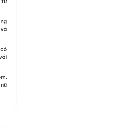
 từ
ong
 và
 có
với
em.
 nữ