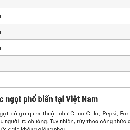
g
g
g
c ngọt phổ biến tại Việt Nam
gọt có ga quen thuộc như Coca Cola, Pepsi, Fan
u người ưa chuộng. Tuy nhiên, tùy theo công thức 
 mức calo không giống nhau.