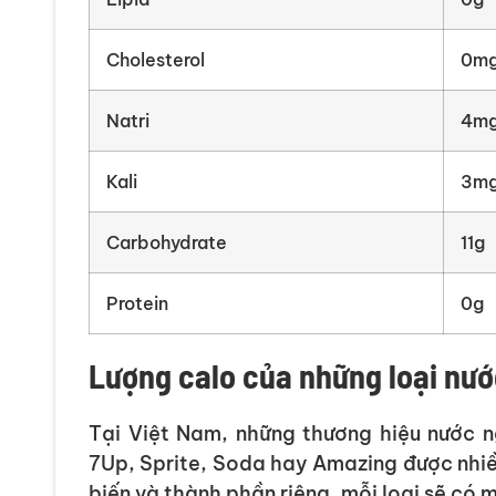
Cholesterol
0m
Natri
4m
Kali
3m
Carbohydrate
11g
Protein
0g
Lượng calo của những loại nướ
Tại Việt Nam, những thương hiệu nước n
7Up, Sprite, Soda hay Amazing được nhiề
biến và thành phần riêng, mỗi loại sẽ có