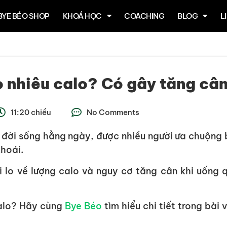
BYE BÉO SHOP
KHOÁ HỌC
COACHING
BLOG
L
o nhiêu calo? Có gây tăng câ
11:20 chiều
No Comments
 đời sống hằng ngày, được nhiều người ưa chuộng 
khoái.
i lo về lượng calo và nguy cơ tăng cân khi uống 
calo? Hãy cùng
Bye Béo
tìm hiểu chi tiết trong bài v