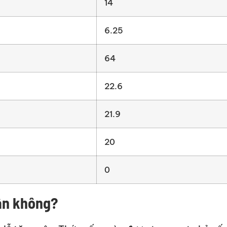
14
6.25
64
22.6
21.9
20
0
ân không?