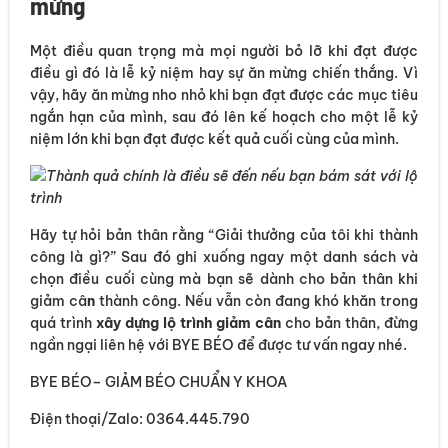
mừng
Một điều quan trọng mà mọi người bỏ lỡ khi đạt được
điều gì đó là lễ kỷ niệm hay sự ăn mừng chiến thắng. Vì
vậy, hãy ăn mừng nho nhỏ khi bạn đạt được các mục tiêu
ngắn hạn của mình, sau đó lên kế hoạch cho một lễ kỷ
niệm lớn khi bạn đạt được kết quả cuối cùng của mình.
Thành quả chính là điều sẽ đến nếu bạn bám sát với lộ
trình
Hãy tự hỏi bản thân rằng “Giải thưởng của tôi khi thành
công là gì?” Sau đó ghi xuống ngay một danh sách và
chọn điều cuối cùng mà bạn sẽ dành cho bản thân khi
giảm câ
n
thành công. Nếu vẫn còn đang khó khăn trong
quá trình
xây dựng lộ trình giảm cân
cho bản thân, đừng
ngần ngại liên hệ với BYE BÉO để được tư vấn ngay nhé.
BYE BÉO– GIẢM BÉO CHUẨN Y KHOA
Điện thoại/Zalo: 0364.445.790