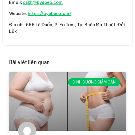
Email:
cskh@byebeo.com
Website:
https://byebeo.com/
Địa chỉ: 566 Lê Duẩn, P. Ea Tam, Tp. Buôn Ma Thuột, Đắk
Lắk
Bài viết liên quan
DINH DƯỠNG GIẢM CÂN